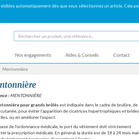
 visibles automatiquement dès que vous sélectionnez un article. Cela p
é
Nos engagements
Aides & Conseils
Contact
Mentonnière
ntonnière
nce :
MENTONNIÈRE
tonnière pour grands brûlés
est indiquée dans le cadre de brulûre, de
 cutanée, pour éviter l'apparition de cicatrices hypertrophiques et bride
iles, ou en améliorer l'aspect.
 base de l'ordonnance médicale, le port du vêtement doit strictement
ter la prescription médicale. En général, la durée est de 18 à 24 mois mai
de traitement peut varier d'un patient à l'autre.