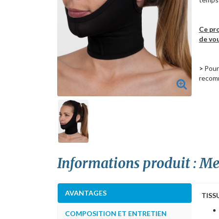
Ce pro
de vou
>
Pour 
recom
Informations produit : M
AVANTAGES
TISS
COMPOSITION ET ENTRETIEN