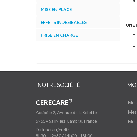
MISE EN PLACE
EFFETS INDESIRABLES
UNE 
PRISE EN CHARGE
NOTRE SOCIÉTÉ
MO
®
CERECARE
Mes
Mes 
Actipôle 2, Avenue de la Solette
59554
Sailly-lez-Cambrai, France
Mes 
Du lundi au jeudi :
8h30 - 12h30 / 14h00 - 18h00