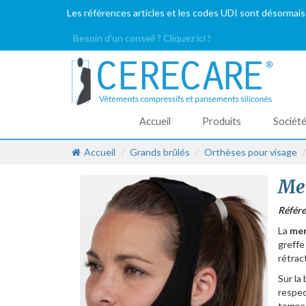
Les références articles et les codes UDI sont désormais
Besoin d'un conseil ? Cliquez ici !
Accueil
Produits
Sociét
Accueil
Grands brûlés
Orthèses pour visage
Me
Référe
La
men
greffe
rétract
Sur la
respec
temps 