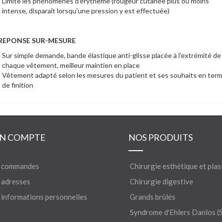
Limite les phénomènes d'érythème (rougeur cutanée plus ou moins
intense, disparaît lorsqu'une pression y est effectuée)
REPONSE SUR-MESURE
Sur simple demande, bande élastique anti-glisse placée à l'extrémité de
chaque vêtement, meilleur maintien en place
Vêtement adapté selon les mesures du patient et ses souhaits en ter
de finition
N COMPTE
NOS PRODUITS
 commandes
Chirurgie esthétique et plas
adresses
Chirurgie digestive
informations personnelles
Grands brûlés
Syndrome d'Ehlers Danlos (