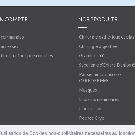
N COMPTE
NOS PRODUITS
 commandes
Chirurgie esthétique et plas
adresses
Chirurgie digestive
informations personnelles
Grands brûlés
Syndrome d'Ehlers Danlos (
Pansements siliconés
CEREDERM®
Masques
Implants mammaires
Liposuccion
Poches Cryo
’utilisation de Cookies non-publicitaires nécessaires au fonctio