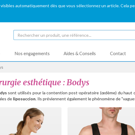
 visibles automatiquement dès que vous sélectionnez un article. Cela p
é
Nos engagements
Aides & Conseils
Contact
ys
rurgie esthétique : Bodys
dys
sont utilisés pour la contention post-opératoire (œdème) du haut d
ules de
liposuccion
. Ils préviennent également le phénomène de "vagues