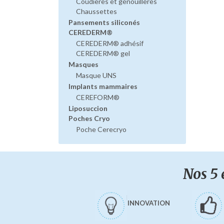
Coudières et genouillères
Chaussettes
Pansements siliconés
CEREDERM®
CEREDERM® adhésif
CEREDERM® gel
Masques
Masque UNS
Implants mammaires
CEREFORM®
Liposuccion
Poches Cryo
Poche Cerecryo
Nos 5 
INNOVATION