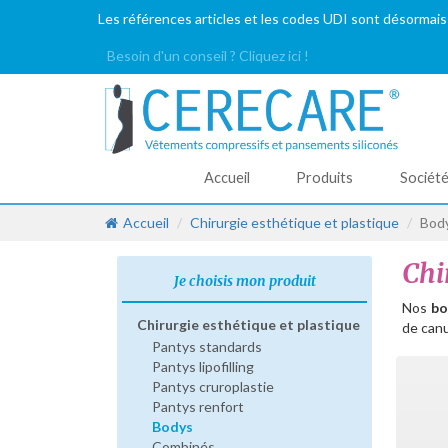
Les références articles et les codes UDI sont désormais
Besoin d'un conseil ? Cliquez ici !
Accueil
Produits
Sociét
Accueil
Chirurgie esthétique et plastique
Bod
Chi
Je choisis mon produit
Nos
bo
Chirurgie esthétique et plastique
de can
Pantys standards
Pantys lipofilling
Pantys cruroplastie
Pantys renfort
Bodys
Combinés