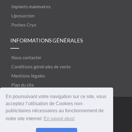
Implants mammaires
Liposuccion
Poches Cryo
INFORMATIONS GÉNÉRALES
Nous contacter
Conditions générales de vente
Mentions légales
Plan du site
En poursuivant votre navigation sur ce site, vous
acceptez l’utilisation de Cookies non-
©
®
Copyright 2018
CERECARE
• Tous droits réservés
publicitaires nécessaires au fonctionnement de
notre site internet
En savoir plus!