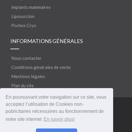
Implants mammaires
Liposuccion
Poches Cryo
INFORMATIONS GÉNÉRALES
Nous contacter
Conditions générales de vente
Mentions légales
Plan du site
En poursuivant votre navigation sur ce site, vous
acceptez l’utilisation de Cookies non-
©
®
Copyright 2018
CERECARE
• Tous droits réservés
publicitaires nécessaires au fonctionnement de
notre site internet
En savoir plus!