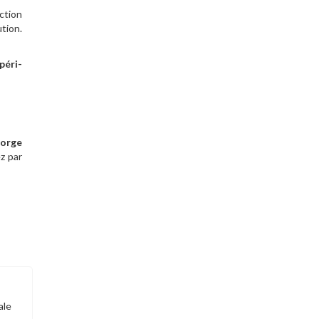
ction
ution.
péri-
gorge
z par
ale