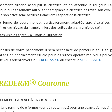
sement siliconé assouplit la cicatrice et en atténue la rougeur. L'a
ique du
pansement auto-adhésif
aplanit la cicatrice et limite son évol
 son effet semi-occlusif, il améliore l'aspect de la cicatrice.
 forme de couronne est particulièrement adaptée aux
cicatrices 
aires
(au niveau du mamelon) lors des suites de la chirurgie du sein.
ts visibles après 2 à 3 mois d' utilisation
essus de votre pansement, il sera nécessaire de porter un
soutien-
ntention
spécialement étudié pour les suites opératoires. Vous pouve
e vous orienter vers le
CERENEASY®
ou encore le
SPORLANE®
 CEREDERM® Couronne
TEMENT PARFAIT À LA CICATRICE
Une gamme de 6 formes (dont 3 rectangles) pour une adaptation optim