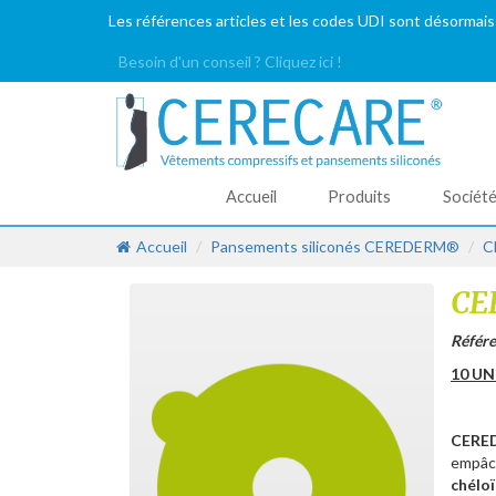
Les références articles et les codes UDI sont désormais
Besoin d'un conseil ? Cliquez ici !
Accueil
Produits
Sociét
Accueil
Pansements siliconés CEREDERM®
C
CE
Référe
10 UN
CERE
empâc
chélo