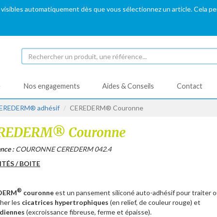
 visibles automatiquement dès que vous sélectionnez un article. Cela p
é
Nos engagements
Aides & Conseils
Contact
EREDERM® adhésif
CEREDERM® Couronne
REDERM® Couronne
nce :
COURONNE CEREDERM 042.4
ITÉS / BOITE
®
DERM
couronne
est un pansement siliconé auto-adhésif pour traiter 
her les
cicatrices hypertrophiques
(en relief, de couleur rouge) et
ïdiennes
(excroissance fibreuse, ferme et épaisse).