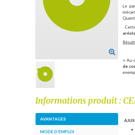
Le pan
mécan
Quant à
Cette
aréol
Résulta
>
Au-d
de co
exempl
Informations produit :
AVANTAGES
AJUS
MODE D’EMPLOI