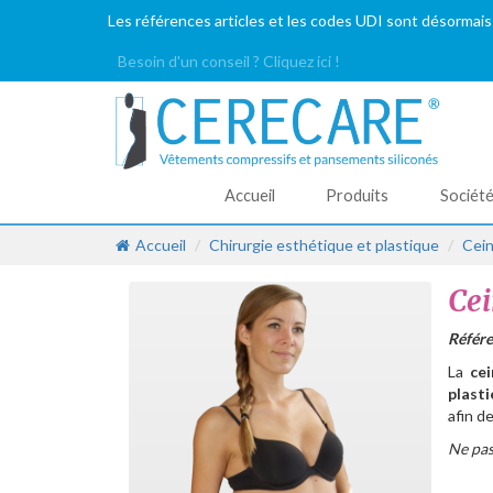
Les références articles et les codes UDI sont désormais
Besoin d'un conseil ? Cliquez ici !
Accueil
Produits
Sociét
Accueil
Chirurgie esthétique et plastique
Cein
Cei
Référe
La
cei
plast
afin d
Ne pas