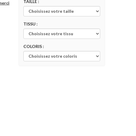
TAILLE :
merci
TISSU :
COLORIS :