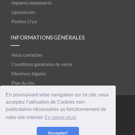
Implants mammaires
Liposuccion
Poches Cryo
INFORMATIONS GÉNÉRALES
Nous contacter
Conditions générales de vente
Mentions légales
Plan du site
En poursuivant votre navigation sur ce site, vous
acceptez l’utilisation de Cookies non-
©
®
Copyright 2018
CERECARE
• Tous droits réservés
publicitaires nécessaires au fonctionnement de
notre site internet
En savoir plus!
Accepter!