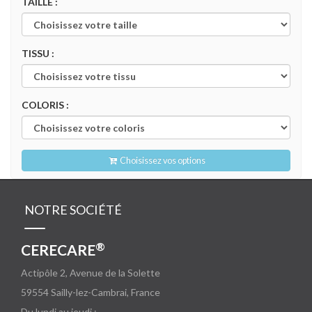
TAILLE :
TISSU :
COLORIS :
Choisissez vos options
NOTRE SOCIÉTÉ
®
CERECARE
Actipôle 2, Avenue de la Solette
59554
Sailly-lez-Cambrai, France
Du lundi au jeudi :