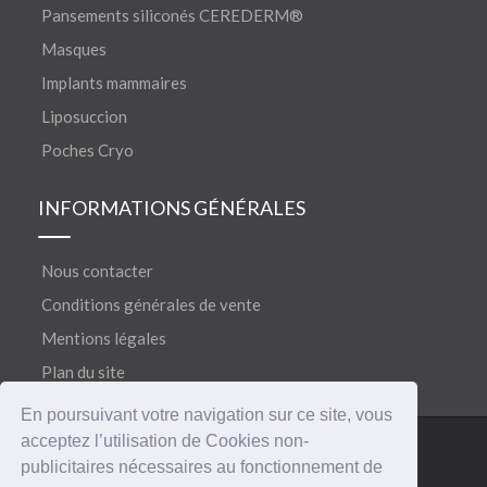
Pansements siliconés CEREDERM®
Masques
Implants mammaires
Liposuccion
Poches Cryo
INFORMATIONS GÉNÉRALES
Nous contacter
Conditions générales de vente
Mentions légales
Plan du site
En poursuivant votre navigation sur ce site, vous
acceptez l’utilisation de Cookies non-
©
®
Copyright 2018
CERECARE
• Tous droits réservés
publicitaires nécessaires au fonctionnement de