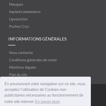
Masques
Implants mammaires
Liposuccion
Poches Cryo
INFORMATIONS GÉNÉRALES
Nous contacter
Conditions générales de vente
Mentions légales
Plan du site
En poursuivant votre navigation sur ce site, vous
acceptez l’utilisation de Cookies non-
©
®
Copyright 2018
CERECARE
• Tous droits réservés
publicitaires nécessaires au fonctionnement de
notre site internet
En savoir plus!