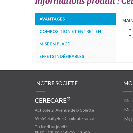
Informations produit : C
AVANTAGES
MAIN
COMPOSITION ET ENTRETIEN
MISE EN PLACE
EFFETS INDÉSIRABLES
NOTRE SOCIÉTÉ
MO
®
CERECARE
Mes
Mes 
Actipôle 2, Avenue de la Solette
59554
Sailly-lez-Cambrai, France
Mes 
Du lundi au jeudi :
8h30 - 12h30 / 14h00 - 18h00