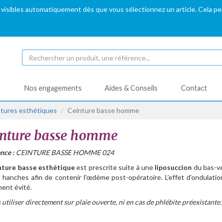
 visibles automatiquement dès que vous sélectionnez un article. Cela p
é
Nos engagements
Aides & Conseils
Contact
tures esthétiques
Ceinture basse homme
inture basse homme
nce :
CEINTURE BASSE HOMME 024
nture basse esthétique
est prescrite suite à une
liposuccion
du bas-v
 hanches afin de contenir l'œdème post-opératoire. L’effet d’ondulatio
ent évité.
 utiliser directement sur plaie ouverte, ni en cas de phlébite préexistante.