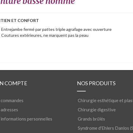
einture basse homme
TIEN ET CONFORT
Entrejambe fermé par pattes triple agrafage avec ouverture
Coutures extérieures, ne marquent pas la peau
N COMPTE
NOS PRODUITS
 commandes
Chirurgie esthétique et plas
adresses
Chirurgie digestive
informations personnelles
Grands brûlés
Syndrome d'Ehlers Danlos (