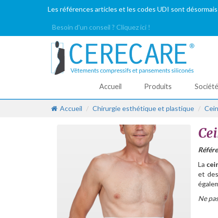
Les références articles et les codes UDI sont désormais
Besoin d'un conseil ? Cliquez ici !
Accueil
Produits
Sociét
Accueil
Chirurgie esthétique et plastique
Cein
Ce
Référe
La
cei
et des
égalem
Ne pas